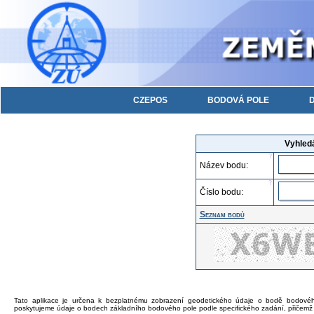
CZEPOS
BODOVÁ POLE
D
Vyhled
Název bodu:
Číslo bodu:
Seznam bodů
Tato aplikace je určena k bezplatnému zobrazení geodetického údaje o bodě bodového 
poskytujeme údaje o bodech základního bodového pole podle specifického zadání, přičemž